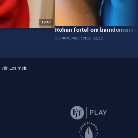
19:47
Rohan fortel om barndomsminn
25. NOVEMBER 2022
S2, E2
 vår.
Les meir
.