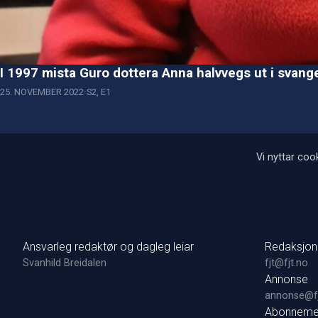
I 1997 mista Guro dottera Anna halvvegs ut i svang
25. NOVEMBER 2022
S2, E1
Vi nyttar cook
Ansvarleg redaktør og dagleg leiar
Redaksjon
Svanhild Breidalen
fjt@fjt.no
Annonse
annonse@fj
Abonneme