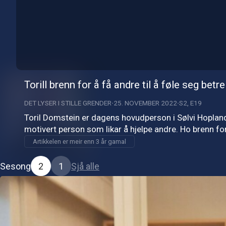
Torill brenn for å få andre til å føle seg betre
DET LYSER I STILLE GRENDER
25. NOVEMBER 2022
S2, E19
Toril Domstein er dagens hovudperson i Sølvi Hopland A
motivert person som likar å hjelpe andre. Ho brenn for
Artikkelen er meir enn 3 år gamal
Sesong
2
1
Sjå alle