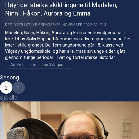
Høyr dei sterke skildringane til Madelen,
Ninni, Håkon, Aurora og Emma
DET LYSER I STILLE GRENDER
25. NOVEMBER 2022
S2, E14
Madelen, Ninni, Håkon, Aurora og Emma er hovudpersonar i 
luke 14 av Sølvi Hopland Aemmer sin adventspodkastserie Det 
lyser i stille grender. Dei fem ungdomane går i 8. klasse ved 
Vågsøy ungdomsskole, og har alle, trass sin unge alder, gått 
gjennom tunge periodar i livet og fortel sterke historiar.
Artikkelen er meir enn 3 år gamal
Sesong
2
1
Sjå alle