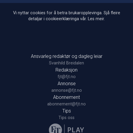
Vi nyttar cookies for å betra brukaropplevinga. Sjå fleire
detaljar i cookieerklæringa vår.
Les meir
.
Ansvarleg redaktør og dagleg leiar
Svanhild Breidalen
Redaksjon
fjt@fjt.no
Annonse
annonse@fjt.no
Abonnement
abonnement@fjt.no
Tips
Tips oss