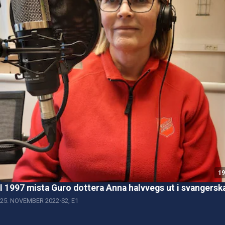
19
I 1997 mista Guro dottera Anna halvvegs ut i svangersk
25. NOVEMBER 2022
S2, E1