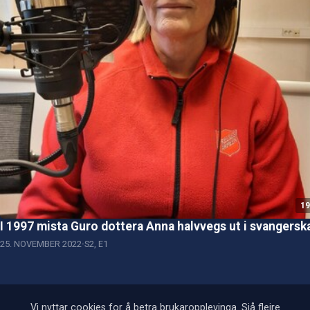
19
I 1997 mista Guro dottera Anna halvvegs ut i svangersk
25. NOVEMBER 2022
S2, E1
Vi nyttar cookies for å betra brukaropplevinga. Sjå fleire