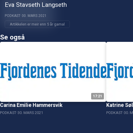
Eva Stavseth Langseth
PODKAST
30. MARS 2021
Artikkelen er meir enn 5 år gamal
Se også
17:21
Carina Emilie Hammersvik
Katrine Sø
PODKAST
30. MARS 2021
PODKAST
30. 