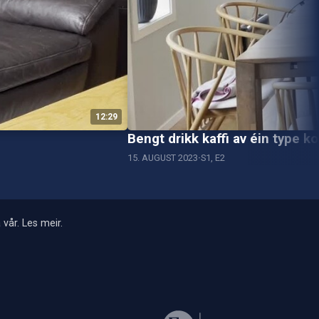
12:29
Bengt drikk kaffi av éin type k
15. AUGUST 2023
S1, E2
 vår.
Les meir
.