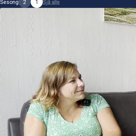
Sesong
2
1
Sjå alle