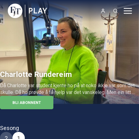
Charlotte Rundereim
Då Charlotte var student kjente ho på at noko ikkje var som det 
skulle. Då ho prøvde å få hjelp var det vanskeleg. Men ein litt 
spesiell ting brukte ho for å roe ned.
BLI ABONNENT
Sesong
2
1