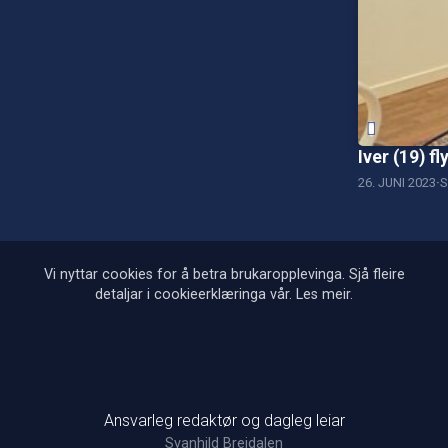
Iver (19) fl
26. JUNI 2023
S
Vi nyttar cookies for å betra brukaropplevinga. Sjå fleire
detaljar i cookieerklæringa vår.
Les meir
.
Ansvarleg redaktør og dagleg leiar
Svanhild Breidalen