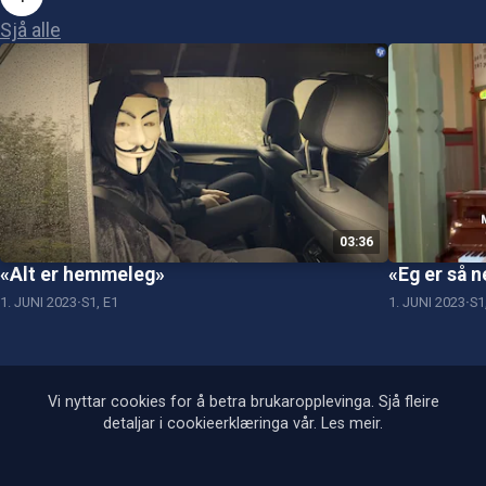
Sjå alle
03:36
«Alt er hemmeleg»
«Eg er så n
1. JUNI 2023
S1, E1
1. JUNI 2023
S1
Vi nyttar cookies for å betra brukaropplevinga. Sjå fleire
detaljar i cookieerklæringa vår.
Les meir
.