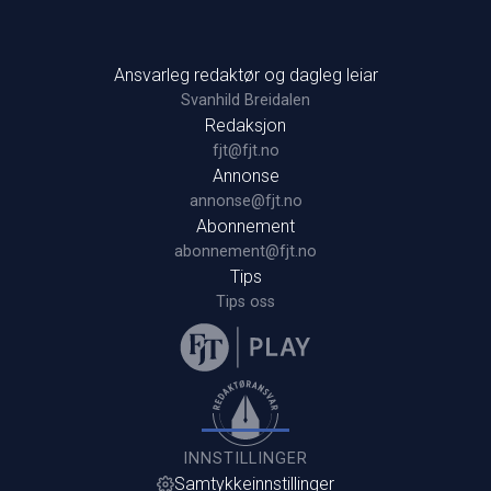
Ansvarleg redaktør og dagleg leiar
Svanhild Breidalen
Redaksjon
fjt@fjt.no
Annonse
annonse@fjt.no
Abonnement
abonnement@fjt.no
Tips
Tips oss
INNSTILLINGER
Samtykkeinnstillinger