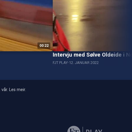
00:22
Intervju med Sølve Oldeide i N
FJT PLAY
12. JANUAR 2022
 vår.
Les meir
.