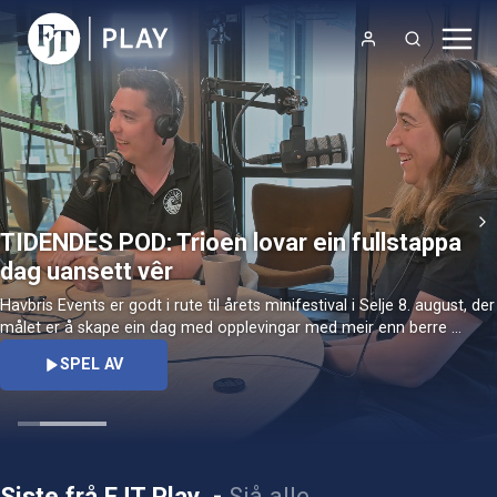
TIDENDES POD: Trioen lovar ein fullstappa
dag uansett vêr
Havbris Events er godt i rute til årets minifestival i Selje 8. august, der 
målet er å skape ein dag med opplevingar med meir enn berre 
SPEL AV
Siste frå FJT Play
-
Sjå alle