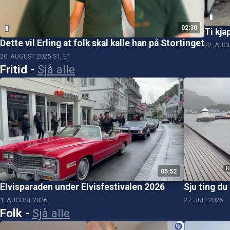
02:30
Ti kja
Dette vil Erling at folk skal kalle han på Stortinget
22. AUG
20. AUGUST 2025
S1, E1
Fritid
-
Sjå alle
05:52
Elvisparaden under Elvisfestivalen 2026
Sju ting du
1. AUGUST 2026
27. JULI 2026
Folk
-
Sjå alle