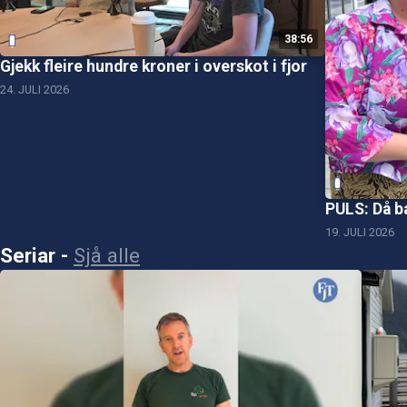
38:56
Gjekk fleire hundre kroner i overskot i fjor
24. JULI 2026
PULS: Då b
19. JULI 2026
Seriar
-
Sjå alle