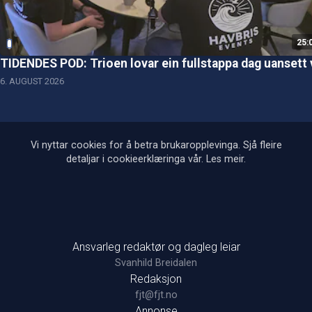
25:
TIDENDES POD: Trioen lovar ein fullstappa dag uansett 
6. AUGUST 2026
Vi nyttar cookies for å betra brukaropplevinga. Sjå fleire
detaljar i cookieerklæringa vår.
Les meir
.
Ansvarleg redaktør og dagleg leiar
Svanhild Breidalen
Redaksjon
fjt@fjt.no
Annonse