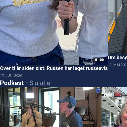
Om besø
01:00
12. MAI 202
Over ti år siden sist. Russen har laget russeavis
17. JUNI 2026
Podkast
-
Sjå alle