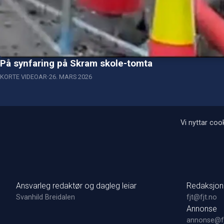
På synfaring på Skram skole-tomta
KORTE VIDEOAR
26. MARS 2026
Vi nyttar cook
Ansvarleg redaktør og dagleg leiar
Redaksjon
Svanhild Breidalen
fjt@fjt.no
Annonse
annonse@fj