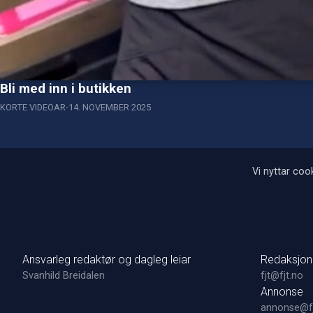
Bli med inn i butikken
KORTE VIDEOAR
14. NOVEMBER 2025
Vi nyttar cook
Ansvarleg redaktør og dagleg leiar
Redaksjon
Svanhild Breidalen
fjt@fjt.no
Annonse
annonse@fj