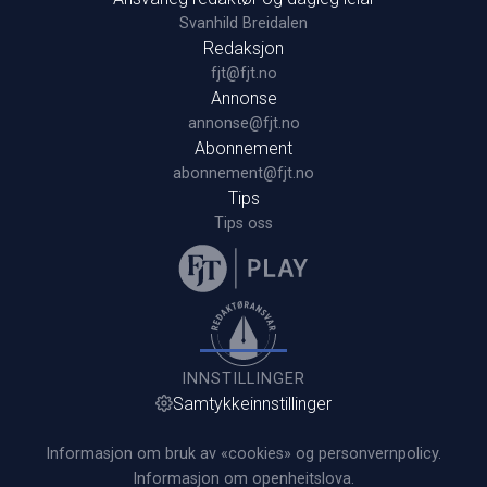
Svanhild Breidalen
Redaksjon
fjt@fjt.no
Annonse
annonse@fjt.no
Abonnement
abonnement@fjt.no
Tips
Tips oss
INNSTILLINGER
Samtykkeinnstillinger
Informasjon om bruk av «cookies» og personvernpolicy.
Informasjon om openheitslova.