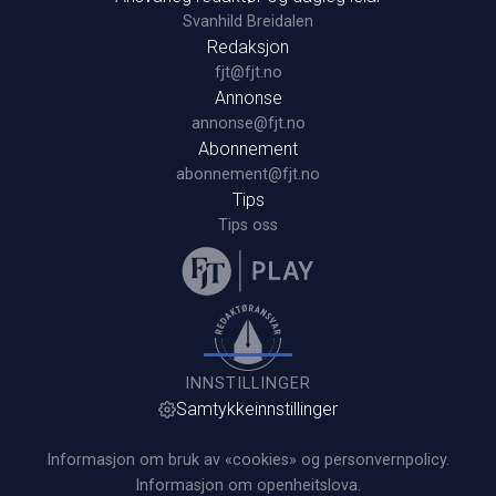
Svanhild Breidalen
Redaksjon
fjt@fjt.no
Annonse
annonse@fjt.no
Abonnement
abonnement@fjt.no
Tips
Tips oss
INNSTILLINGER
Samtykkeinnstillinger
Informasjon om bruk av «cookies» og personvernpolicy.
Informasjon om openheitslova.