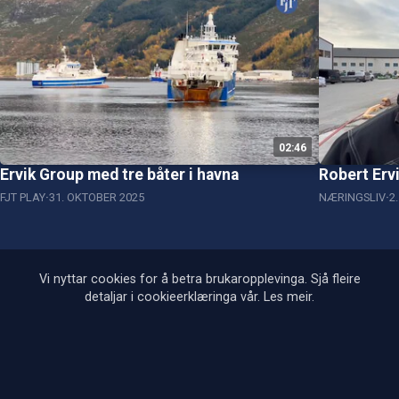
02:46
Ervik Group med tre båter i havna
Robert Erv
FJT PLAY
31. OKTOBER 2025
NÆRINGSLIV
2
Vi nyttar cookies for å betra brukaropplevinga. Sjå fleire
detaljar i cookieerklæringa vår.
Les meir
.