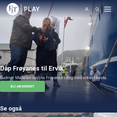
Dåp Frøyanes til Ervik
Gudmor Madelen døypte Frøyanes i dag med orkan i kasta.
BLI ABONNENT
Se også