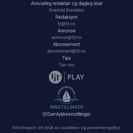
Ansvarleg redaktør og dagleg leiar
Svanhild Breidalen
Redaksjon
fjt@fjt.no
Annonse
annonse@fjt.no
Abonnement
abonnement@fjt.no
Tips
Tips oss
INNSTILLINGER
Samtykkeinnstillinger
Informasjon om bruk av «cookies» og personvernpolicy.