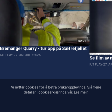
02:21
Bremanger Quarry - tur opp på Sætrefjellet
FJT PLAY
27. OKTOBER 2025
Se film av
FJT PLAY
27. A
Vi nyttar cookies for å betra brukaropplevinga. Sjå fleire
detaljar i cookieerklæringa vår.
Les meir
.