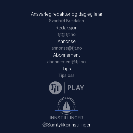
Ansvarleg redaktør og dagleg leiar
Svanhild Breidalen
Redaksjon
fjt@fjt.no
Annonse
annonse@fjt.no
Abonnement
abonnement@fjt.no
Tips
Tips oss
INNSTILLINGER
Samtykkeinnstillinger