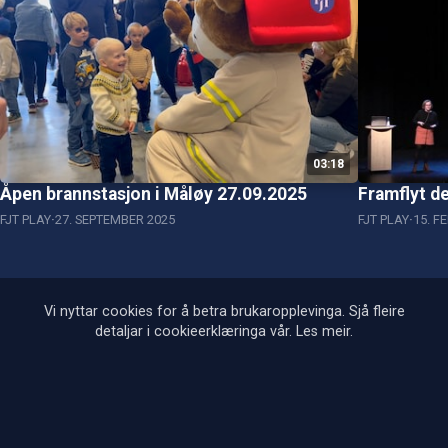
03:18
Åpen brannstasjon i Måløy 27.09.2025
Framflyt de
FJT PLAY
27. SEPTEMBER 2025
FJT PLAY
15. F
Vi nyttar cookies for å betra brukaropplevinga. Sjå fleire
detaljar i cookieerklæringa vår.
Les meir
.