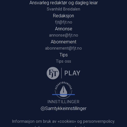
Ansvarleg redaktør og dagleg leiar
Svanhild Breidalen
Redaksjon
fjt@fjt.no
Annonse
annonse@fjt.no
Abonnement
abonnement@fjt.no
Tips
Tips oss
INNSTILLINGER
Samtykkeinnstillinger
Informasjon om bruk av «cookies» og personvernpolicy.