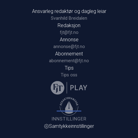
Ansvarleg redaktør og dagleg leiar
Svanhild Breidalen
Redaksjon
fjt@fjt.no
Annonse
annonse@fjt.no
Abonnement
abonnement@fjt.no
Tips
Tips oss
INNSTILLINGER
Samtykkeinnstillinger