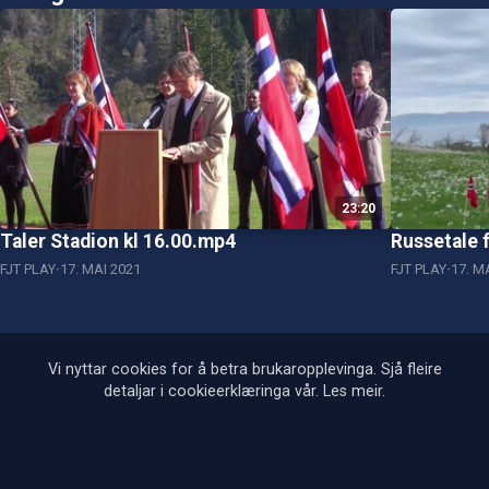
23:20
Taler Stadion kl 16.00.mp4
Russetale 
FJT PLAY
17. MAI 2021
FJT PLAY
17. M
Vi nyttar cookies for å betra brukaropplevinga. Sjå fleire
detaljar i cookieerklæringa vår.
Les meir
.