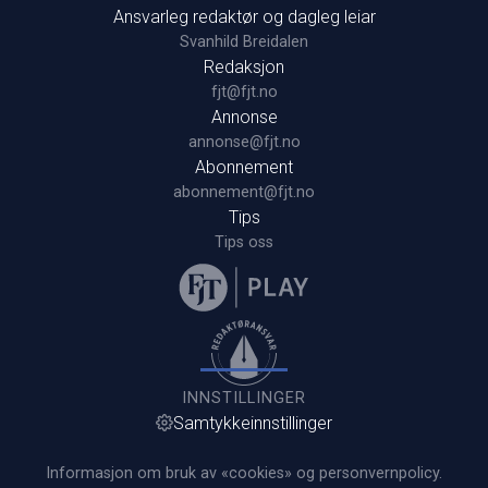
Ansvarleg redaktør og dagleg leiar
Svanhild Breidalen
Redaksjon
fjt@fjt.no
Annonse
annonse@fjt.no
Abonnement
abonnement@fjt.no
Tips
Tips oss
INNSTILLINGER
Samtykkeinnstillinger
Informasjon om bruk av «cookies» og personvernpolicy.