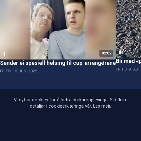
02:02
Bli med «
Sender ei spesiell helsing til cup-arrangørane
FRITID
9. SEP
FRITID
18. JUNI 2025
Vi nyttar cookies for å betra brukaropplevinga. Sjå fleire
detaljar i cookieerklæringa vår.
Les meir
.