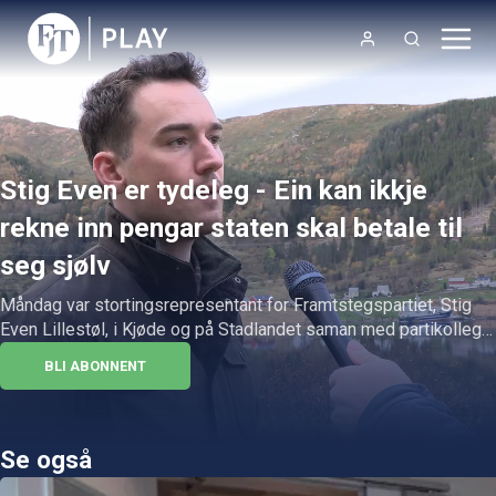
Stig Even er tydeleg - Ein kan ikkje
rekne inn pengar staten skal betale til
seg sjølv
Måndag var stortingsrepresentant for Framtstegspartiet, Stig 
Even Lillestøl, i Kjøde og på Stadlandet saman med partikollega 
Stig Atle Abrahamasen for å sette søkelys på Stad skipstunnel.
BLI ABONNENT
Se også