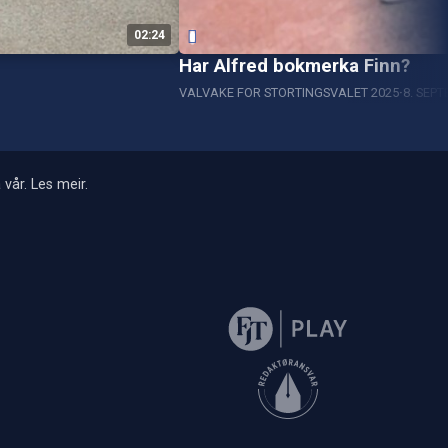
02:24
Har Alfred bokmerka Finn?
VALVAKE FOR STORTINGSVALET 2025
8. SEP
 vår.
Les meir
.