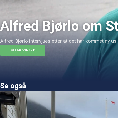
Alfred Bjørlo om S
Alfred Bjørlo intervjues etter at det har kommet ny us
BLI ABONNENT
Se også