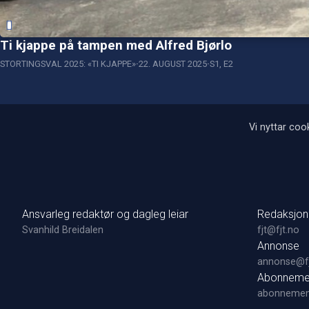
Ti kjappe på tampen med Alfred Bjørlo
STORTINGSVAL 2025: «TI KJAPPE»
22. AUGUST 2025
S1, E2
Vi nyttar cook
Ansvarleg redaktør og dagleg leiar
Redaksjon
Svanhild Breidalen
fjt@fjt.no
Annonse
annonse@fj
Abonneme
abonnemen