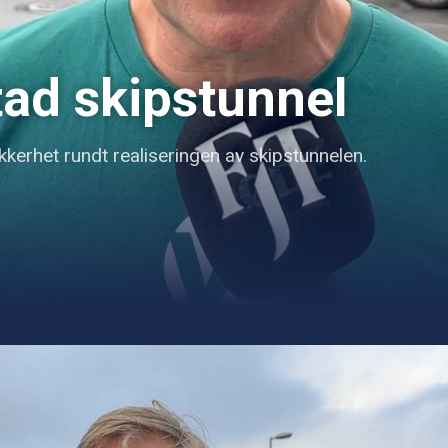
tad skipstunnel
ikkerhet rundt realiseringen av skipstunnelen.