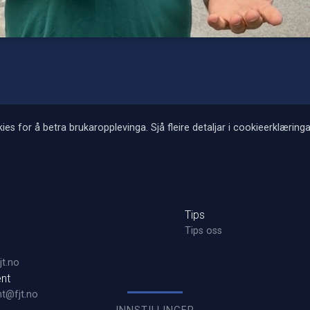
ies for å betra brukaropplevinga. Sjå fleire detaljar i cookieerklæringa
Tips
Tips oss
t.no
nt
t@fjt.no