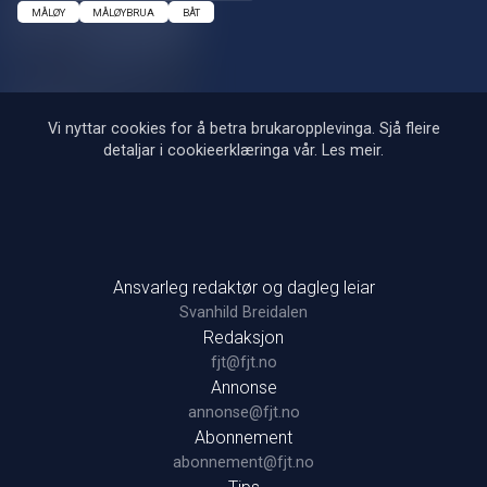
MÅLØY
MÅLØYBRUA
BÅT
Vi nyttar cookies for å betra brukaropplevinga. Sjå fleire
detaljar i cookieerklæringa vår.
Les meir
.
Ansvarleg redaktør og dagleg leiar
Svanhild Breidalen
Redaksjon
fjt@fjt.no
Annonse
annonse@fjt.no
Abonnement
abonnement@fjt.no