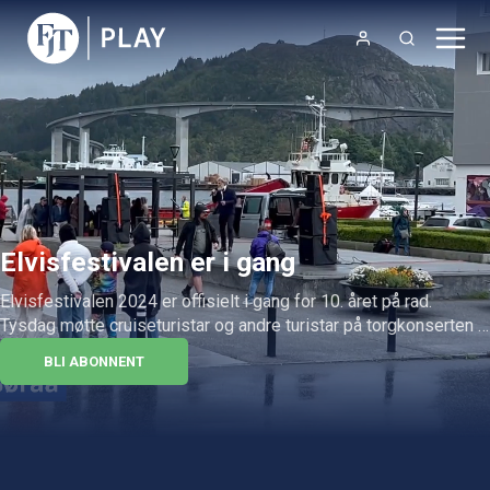
Elvisfestivalen er i gang
Elvisfestivalen 2024 er offisielt i gang for 10. året på rad. 
Tysdag møtte cruiseturistar og andre turistar på torgkonserten 
for å høyre fleire «Elvisar» synge.
BLI ABONNENT