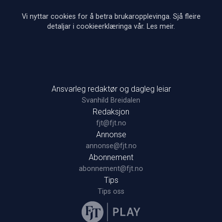
Vi nyttar cookies for å betra brukaropplevinga. Sjå fleire
detaljar i cookieerklæringa vår.
Les meir
.
Ansvarleg redaktør og dagleg leiar
Svanhild Breidalen
Redaksjon
fjt@fjt.no
Annonse
annonse@fjt.no
Abonnement
abonnement@fjt.no
Tips
Tips oss