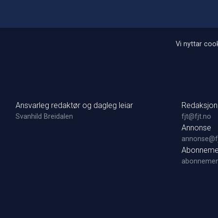
Vi nyttar cook
Ansvarleg redaktør og dagleg leiar
Redaksjon
Svanhild Breidalen
fjt@fjt.no
Annonse
annonse@fj
Abonneme
abonnemen