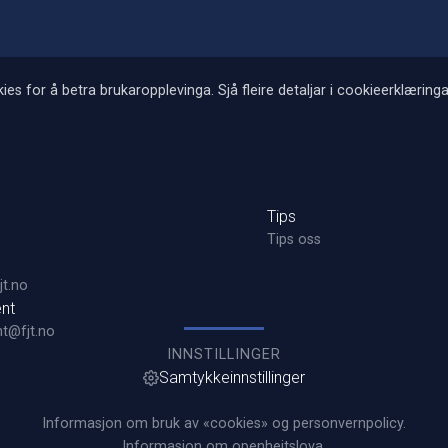
ies for å betra brukaropplevinga. Sjå fleire detaljar i cookieerklæringa
Tips
Tips oss
t.no
nt
t@fjt.no
INNSTILLINGER
Samtykkeinnstillinger
Informasjon om bruk av «cookies» og personvernpolicy.
Informasjon om openheitslova.