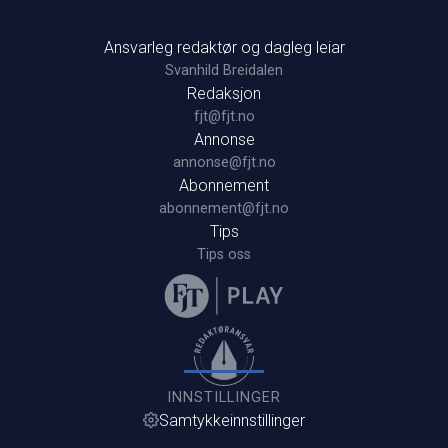
Ansvarleg redaktør og dagleg leiar
Svanhild Breidalen
Redaksjon
fjt@fjt.no
Annonse
annonse@fjt.no
Abonnement
abonnement@fjt.no
Tips
Tips oss
INNSTILLINGER
Samtykkeinnstillinger