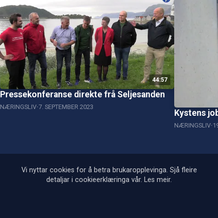
44:57
Pressekonferanse direkte frå Seljesanden
NÆRINGSLIV
7. SEPTEMBER 2023
Kystens jo
NÆRINGSLIV
1
Vi nyttar cookies for å betra brukaropplevinga. Sjå fleire
detaljar i cookieerklæringa vår.
Les meir
.